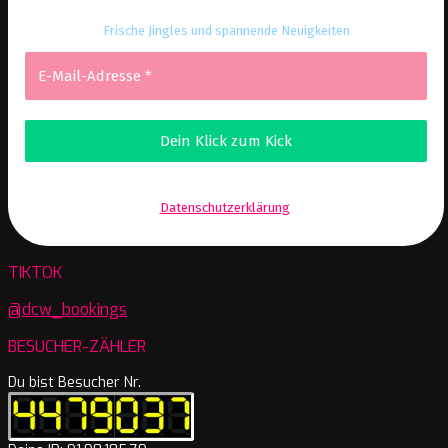
Frische Jingles und spannende Neuigkeiten
Wir senden keinen Spam! Erfahre mehr in unserer
Datenschutzerklärung
.
TIKTOK
@dcw_bookings
BESUCHER-ZÄHLER
Du bist Besucher Nr.