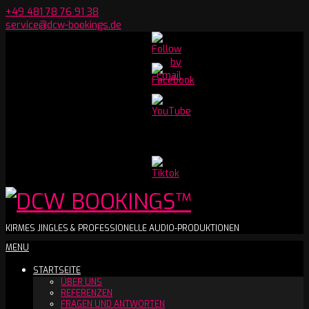
Skip
+49 481 78 76 91 38
to
service@dcw-bookings.de
content
Set
Youtube
Channel
ID
DCW
KIRMES JINGLES & PROFESSIONELLE AUDIO-PRODUKTIONEN
Secondary
MENU
BOOKINGS™
Navigation
STARTSEITE
Menu
ÜBER UNS
REFERENZEN
FRAGEN UND ANTWORTEN