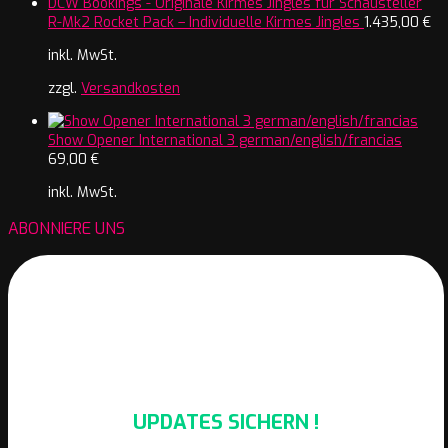
R-Mk2 Rocket Pack – Individuelle Kirmes Jingles
1.435,00
€
inkl. MwSt.
zzgl.
Versandkosten
Show Opener International 3 german/english/francias
69,00
€
inkl. MwSt.
ABONNIERE UNS
UPDATES SICHERN !