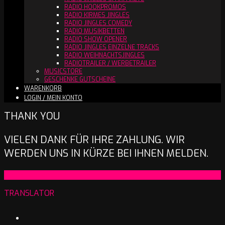
RADIO HOOKPROMOS
RADIO KIRMES JINGLES
RADIO JINGLES COMEDY
RADIO MUSIKBETTEN
RADIO SHOW OPENER
RADIO JINGLES EINZELNE TRACKS
RADIO WEIHNACHTSJINGLES
RADIOTRAILER / WERBETRAILER
MUSICSTORE
GESCHENKE GUTSCHEINE
WARENKORB
LOGIN / MEIN KONTO
THANK YOU
VIELEN DANK FÜR IHRE ZAHLUNG. WIR
WERDEN UNS IN KÜRZE BEI IHNEN MELDEN.
2025-
On:
19. Januar 2025
01-
TRANSLATOR
19