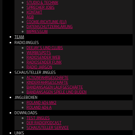
STUDIO & TECHNIK
SPRECHER JOBS
KONTAKT
AGB
COOKIE-RICHTLINIE (EU)
DATENSCHUTZERKLÄRUNG
IMPRESSUM
TEAM
RADIOJINGLES
DEEJAY´S UND CLUBS
WERBESPOTS
RADIOSENDER WEB
RADIOSENDER FUNK
RADIO JARGON
SCHAUSTELLER JINGLES
ACTIONFAHRGESCHÄFTE
KINDERFAHRGESCHÄFTE
BANDANSAGEN LAUFGESCHÄFTE
BANDANSAGEN SPIELE UND BUDEN
JINGLEBOXEN
ROLAND 404 MK2
ROLAND 404 A
DOWNLOADS
TEST JINGLES
DER RADIOPODCAST
SCHAUSTELLER SERVICE
LINKS