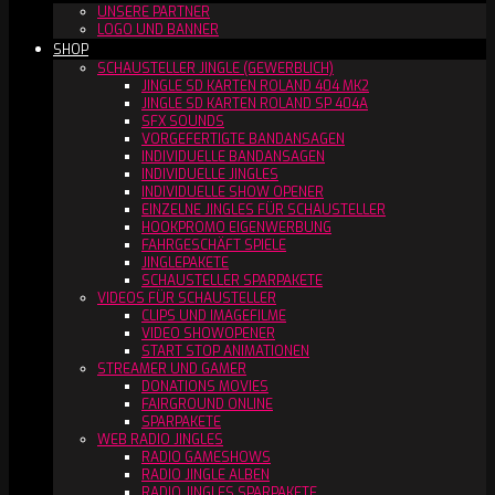
UNSERE PARTNER
LOGO UND BANNER
SHOP
SCHAUSTELLER JINGLE (GEWERBLICH)
JINGLE SD KARTEN ROLAND 404 MK2
JINGLE SD KARTEN ROLAND SP 404A
SFX SOUNDS
VORGEFERTIGTE BANDANSAGEN
INDIVIDUELLE BANDANSAGEN
INDIVIDUELLE JINGLES
INDIVIDUELLE SHOW OPENER
EINZELNE JINGLES FÜR SCHAUSTELLER
HOOKPROMO EIGENWERBUNG
FAHRGESCHÄFT SPIELE
JINGLEPAKETE
SCHAUSTELLER SPARPAKETE
VIDEOS FÜR SCHAUSTELLER
CLIPS UND IMAGEFILME
VIDEO SHOWOPENER
START STOP ANIMATIONEN
STREAMER UND GAMER
DONATIONS MOVIES
FAIRGROUND ONLINE
SPARPAKETE
WEB RADIO JINGLES
RADIO GAMESHOWS
RADIO JINGLE ALBEN
RADIO JINGLES SPARPAKETE