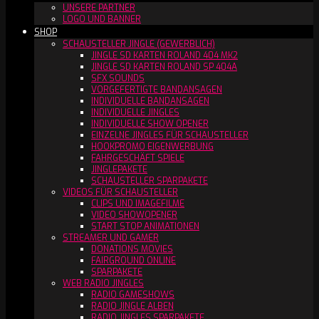
UNSERE PARTNER
LOGO UND BANNER
SHOP
SCHAUSTELLER JINGLE (GEWERBLICH)
JINGLE SD KARTEN ROLAND 404 MK2
JINGLE SD KARTEN ROLAND SP 404A
SFX SOUNDS
VORGEFERTIGTE BANDANSAGEN
INDIVIDUELLE BANDANSAGEN
INDIVIDUELLE JINGLES
INDIVIDUELLE SHOW OPENER
EINZELNE JINGLES FÜR SCHAUSTELLER
HOOKPROMO EIGENWERBUNG
FAHRGESCHÄFT SPIELE
JINGLEPAKETE
SCHAUSTELLER SPARPAKETE
VIDEOS FÜR SCHAUSTELLER
CLIPS UND IMAGEFILME
VIDEO SHOWOPENER
START STOP ANIMATIONEN
STREAMER UND GAMER
DONATIONS MOVIES
FAIRGROUND ONLINE
SPARPAKETE
WEB RADIO JINGLES
RADIO GAMESHOWS
RADIO JINGLE ALBEN
RADIO JINGLES SPARPAKETE