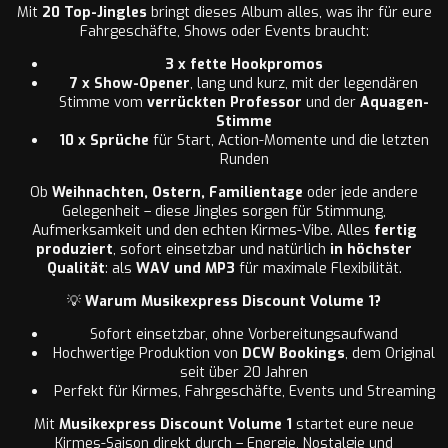
Mit
20 Top-Jingles
bringt dieses Album alles, was ihr für eure
Fahrgeschäfte, Shows oder Events braucht:
3 x fette Hookpromos
7 x Show-Opener
, lang und kurz, mit der legendären
Stimme vom
verrückten Professor
und der
Aquagen-
Stimme
10 x Sprüche
für Start, Action-Momente und die letzten
Runden
Ob
Weihnachten, Ostern, Familientage
oder jede andere
Gelegenheit – diese Jingles sorgen für Stimmung,
Aufmerksamkeit und den echten Kirmes-Vibe. Alles
fertig
produziert
, sofort einsetzbar und natürlich
in höchster
Qualität
: als
WAV und MP3
für maximale Flexibilität.
💡
Warum Musikexpress Discount Volume 1?
Sofort einsetzbar, ohne Vorbereitungsaufwand
Hochwertige Produktion von
DCW Bookings
, dem Original
seit über 20 Jahren
Perfekt für Kirmes, Fahrgeschäfte, Events und Streaming
Mit
Musikexpress Discount Volume 1
startet eure neue
Kirmes-Saison direkt durch – Energie, Nostalgie und