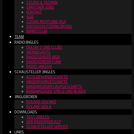
STUDIO & TECHNIK
SPRECHER JOBS
KONTAKT
AGB
COOKIE-RICHTLINIE (EU)
DATENSCHUTZERKLÄRUNG
IMPRESSUM
TEAM
RADIOJINGLES
DEEJAY´S UND CLUBS
WERBESPOTS
RADIOSENDER WEB
RADIOSENDER FUNK
RADIO JARGON
SCHAUSTELLER JINGLES
ACTIONFAHRGESCHÄFTE
KINDERFAHRGESCHÄFTE
BANDANSAGEN LAUFGESCHÄFTE
BANDANSAGEN SPIELE UND BUDEN
JINGLEBOXEN
ROLAND 404 MK2
ROLAND 404 A
DOWNLOADS
TEST JINGLES
DER RADIOPODCAST
SCHAUSTELLER SERVICE
LINKS