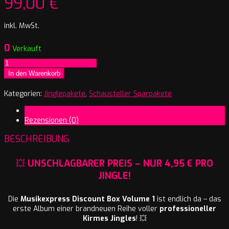
99,00
€
inkl. MwSt.
0
Verkauft
Jingles
Discount
In den Warenkorb
Box
–
Kategorien:
Jinglepakete
,
Schausteller Sparpakete
Musikexpress
Beschreibung
Vol.01
Rezensionen (0)
Menge
BESCHREIBUNG
💥
UNSCHLAGBARER PREIS – NUR 4,95 € PRO
JINGLE!
Die
Musikexpress Discount Box Volume 1
ist endlich da – das
erste Album einer brandneuen Reihe voller
professioneller
Kirmes Jingles
! 💥