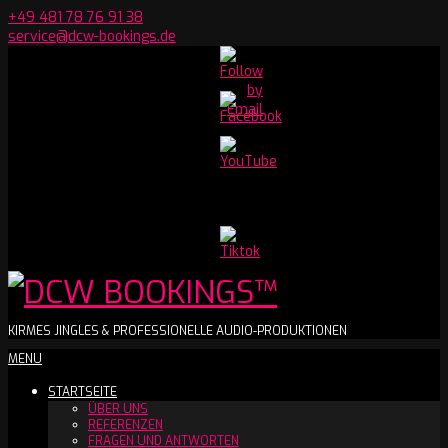
Skip
+49 481 78 76 91 38
to
service@dcw-bookings.de
content
Set
Youtube
Channel
ID
DCW
KIRMES JINGLES & PROFESSIONELLE AUDIO-PRODUKTIONEN
Secondary
MENU
BOOKINGS™
Navigation
STARTSEITE
Menu
ÜBER UNS
REFERENZEN
FRAGEN UND ANTWORTEN