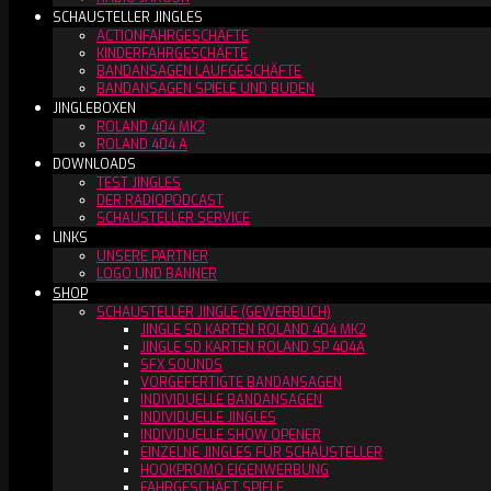
SCHAUSTELLER JINGLES
ACTIONFAHRGESCHÄFTE
KINDERFAHRGESCHÄFTE
BANDANSAGEN LAUFGESCHÄFTE
BANDANSAGEN SPIELE UND BUDEN
JINGLEBOXEN
ROLAND 404 MK2
ROLAND 404 A
DOWNLOADS
TEST JINGLES
DER RADIOPODCAST
SCHAUSTELLER SERVICE
LINKS
UNSERE PARTNER
LOGO UND BANNER
SHOP
SCHAUSTELLER JINGLE (GEWERBLICH)
JINGLE SD KARTEN ROLAND 404 MK2
JINGLE SD KARTEN ROLAND SP 404A
SFX SOUNDS
VORGEFERTIGTE BANDANSAGEN
INDIVIDUELLE BANDANSAGEN
INDIVIDUELLE JINGLES
INDIVIDUELLE SHOW OPENER
EINZELNE JINGLES FÜR SCHAUSTELLER
HOOKPROMO EIGENWERBUNG
FAHRGESCHÄFT SPIELE