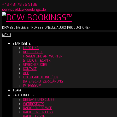
Skip
+49 481 78 76 91 38
to
service@dcw-bookings.de
content
DCW
KIRMES JINGLES & PROFESSIONELLE AUDIO-PRODUKTIONEN
Secondary
MENU
BOOKINGS™
Navigation
STARTSEITE
Menu
ÜBER UNS
REFERENZEN
FRAGEN UND ANTWORTEN
STUDIO & TECHNIK
SPRECHER JOBS
KONTAKT
AGB
COOKIE-RICHTLINIE (EU)
DATENSCHUTZERKLÄRUNG
IMPRESSUM
TEAM
RADIOJINGLES
DEEJAY´S UND CLUBS
WERBESPOTS
RADIOSENDER WEB
RADIOSENDER FUNK
RADIO JARGON