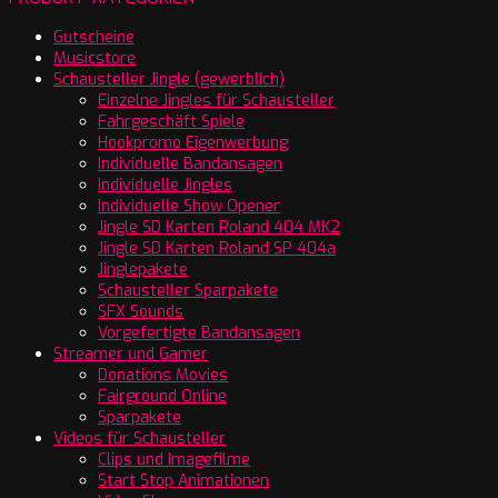
Gutscheine
Musicstore
Schausteller Jingle (gewerblich)
Einzelne Jingles für Schausteller
Fahrgeschäft Spiele
Hookpromo Eigenwerbung
Individuelle Bandansagen
Individuelle Jingles
Individuelle Show Opener
Jingle SD Karten Roland 404 MK2
Jingle SD Karten Roland SP 404a
Jinglepakete
Schausteller Sparpakete
SFX Sounds
Vorgefertigte Bandansagen
Streamer und Gamer
Donations Movies
Fairground Online
Sparpakete
Videos für Schausteller
Clips und Imagefilme
Start Stop Animationen