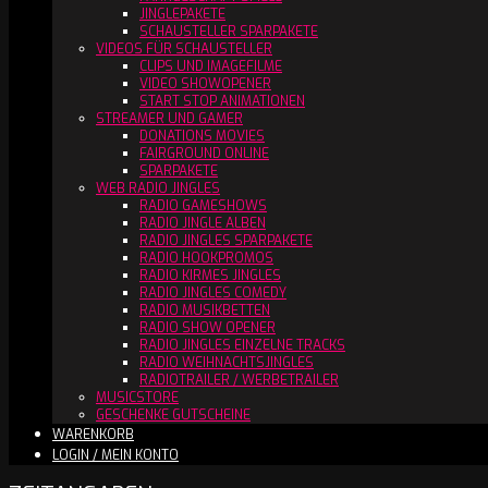
JINGLEPAKETE
SCHAUSTELLER SPARPAKETE
VIDEOS FÜR SCHAUSTELLER
CLIPS UND IMAGEFILME
VIDEO SHOWOPENER
START STOP ANIMATIONEN
STREAMER UND GAMER
DONATIONS MOVIES
FAIRGROUND ONLINE
SPARPAKETE
WEB RADIO JINGLES
RADIO GAMESHOWS
RADIO JINGLE ALBEN
RADIO JINGLES SPARPAKETE
RADIO HOOKPROMOS
RADIO KIRMES JINGLES
RADIO JINGLES COMEDY
RADIO MUSIKBETTEN
RADIO SHOW OPENER
RADIO JINGLES EINZELNE TRACKS
RADIO WEIHNACHTSJINGLES
RADIOTRAILER / WERBETRAILER
MUSICSTORE
GESCHENKE GUTSCHEINE
WARENKORB
LOGIN / MEIN KONTO