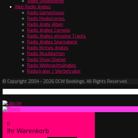
Video Showopener
Web Radio Jingles
Radio Gameshows
Radio Hookpromos
Radio Jingle Alben
Radio Jingles Comedy
Radio Jingles einzelne Tracks
Radio Jingles Sparpakete
Radio Kirmes Jingles
Radio Musikbetten
Radio Show Opener
Radio Weihnachtsjingles
Radiotrailer / Werbetrailer
© Copyright 2004 - 2026 DCW Bookings. All Rights Reserved.
0
Ihr Warenkorb