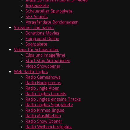
Jingle SD Karten Roland SP 404a
Jinglepakete
Schausteller Sparpakete
SFX Sounds
Vorgefertigte Bandansagen
Streamer und Gamer
Donations Movies
Fairground Online
Sparpakete
Videos für Schausteller
Clips und Imagefilme
Start Stop Animationen
Video Showopener
Web Radio Jingles
Radio Gameshows
Radio Hookpromos
Radio Jingle Alben
Radio Jingles Comedy
Radio Jingles einzelne Tracks
Radio Jingles Sparpakete
Radio Kirmes Jingles
Radio Musikbetten
Radio Show Opener
Radio Weihnachtsjingles