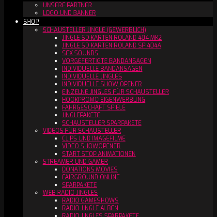
UNSERE PARTNER
LOGO UND BANNER
SHOP
SCHAUSTELLER JINGLE (GEWERBLICH)
JINGLE SD KARTEN ROLAND 404 MK2
JINGLE SD KARTEN ROLAND SP 404A
SFX SOUNDS
VORGEFERTIGTE BANDANSAGEN
INDIVIDUELLE BANDANSAGEN
INDIVIDUELLE JINGLES
INDIVIDUELLE SHOW OPENER
EINZELNE JINGLES FÜR SCHAUSTELLER
HOOKPROMO EIGENWERBUNG
FAHRGESCHÄFT SPIELE
JINGLEPAKETE
SCHAUSTELLER SPARPAKETE
VIDEOS FÜR SCHAUSTELLER
CLIPS UND IMAGEFILME
VIDEO SHOWOPENER
START STOP ANIMATIONEN
STREAMER UND GAMER
DONATIONS MOVIES
FAIRGROUND ONLINE
SPARPAKETE
WEB RADIO JINGLES
RADIO GAMESHOWS
RADIO JINGLE ALBEN
RADIO JINGLES SPARPAKETE