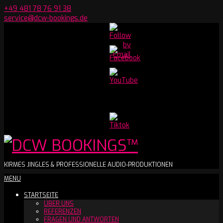
Skip
+49 481 78 76 91 38
to
service@dcw-bookings.de
content
Set
Youtube
Channel
ID
DCW
KIRMES JINGLES & PROFESSIONELLE AUDIO-PRODUKTIONEN
Secondary
MENU
BOOKINGS™
Navigation
STARTSEITE
Menu
ÜBER UNS
REFERENZEN
FRAGEN UND ANTWORTEN