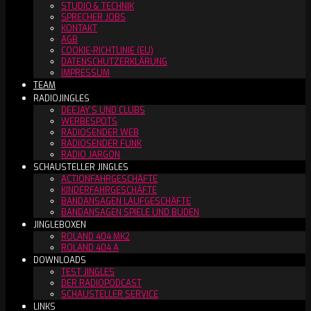
STUDIO & TECHNIK
SPRECHER JOBS
KONTAKT
AGB
COOKIE-RICHTLINIE (EU)
DATENSCHUTZERKLÄRUNG
IMPRESSUM
TEAM
RADIOJINGLES
DEEJAY´S UND CLUBS
WERBESPOTS
RADIOSENDER WEB
RADIOSENDER FUNK
RADIO JARGON
SCHAUSTELLER JINGLES
ACTIONFAHRGESCHÄFTE
KINDERFAHRGESCHÄFTE
BANDANSAGEN LAUFGESCHÄFTE
BANDANSAGEN SPIELE UND BUDEN
JINGLEBOXEN
ROLAND 404 MK2
ROLAND 404 A
DOWNLOADS
TEST JINGLES
DER RADIOPODCAST
SCHAUSTELLER SERVICE
LINKS