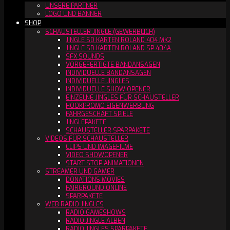
UNSERE PARTNER
LOGO UND BANNER
SHOP
SCHAUSTELLER JINGLE (GEWERBLICH)
JINGLE SD KARTEN ROLAND 404 MK2
JINGLE SD KARTEN ROLAND SP 404A
SFX SOUNDS
VORGEFERTIGTE BANDANSAGEN
INDIVIDUELLE BANDANSAGEN
INDIVIDUELLE JINGLES
INDIVIDUELLE SHOW OPENER
EINZELNE JINGLES FÜR SCHAUSTELLER
HOOKPROMO EIGENWERBUNG
FAHRGESCHÄFT SPIELE
JINGLEPAKETE
SCHAUSTELLER SPARPAKETE
VIDEOS FÜR SCHAUSTELLER
CLIPS UND IMAGEFILME
VIDEO SHOWOPENER
START STOP ANIMATIONEN
STREAMER UND GAMER
DONATIONS MOVIES
FAIRGROUND ONLINE
SPARPAKETE
WEB RADIO JINGLES
RADIO GAMESHOWS
RADIO JINGLE ALBEN
RADIO JINGLES SPARPAKETE