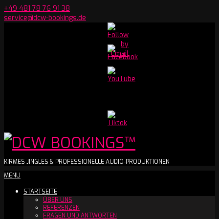
Skip
+49 481 78 76 91 38
to
service@dcw-bookings.de
content
Set
Youtube
Channel
ID
DCW
KIRMES JINGLES & PROFESSIONELLE AUDIO-PRODUKTIONEN
Secondary
MENU
BOOKINGS™
Navigation
STARTSEITE
Menu
ÜBER UNS
REFERENZEN
FRAGEN UND ANTWORTEN