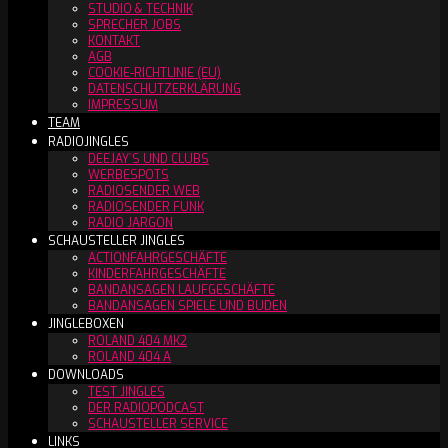
STUDIO & TECHNIK
SPRECHER JOBS
KONTAKT
AGB
COOKIE-RICHTLINIE (EU)
DATENSCHUTZERKLÄRUNG
IMPRESSUM
TEAM
RADIOJINGLES
DEEJAY´S UND CLUBS
WERBESPOTS
RADIOSENDER WEB
RADIOSENDER FUNK
RADIO JARGON
SCHAUSTELLER JINGLES
ACTIONFAHRGESCHÄFTE
KINDERFAHRGESCHÄFTE
BANDANSAGEN LAUFGESCHÄFTE
BANDANSAGEN SPIELE UND BUDEN
JINGLEBOXEN
ROLAND 404 MK2
ROLAND 404 A
DOWNLOADS
TEST JINGLES
DER RADIOPODCAST
SCHAUSTELLER SERVICE
LINKS