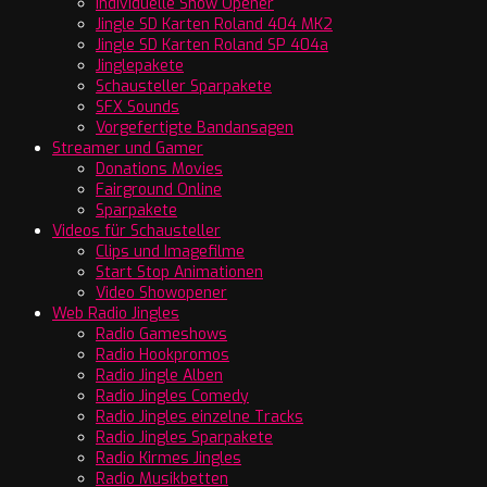
Individuelle Show Opener
Jingle SD Karten Roland 404 MK2
Jingle SD Karten Roland SP 404a
Jinglepakete
Schausteller Sparpakete
SFX Sounds
Vorgefertigte Bandansagen
Streamer und Gamer
Donations Movies
Fairground Online
Sparpakete
Videos für Schausteller
Clips und Imagefilme
Start Stop Animationen
Video Showopener
Web Radio Jingles
Radio Gameshows
Radio Hookpromos
Radio Jingle Alben
Radio Jingles Comedy
Radio Jingles einzelne Tracks
Radio Jingles Sparpakete
Radio Kirmes Jingles
Radio Musikbetten