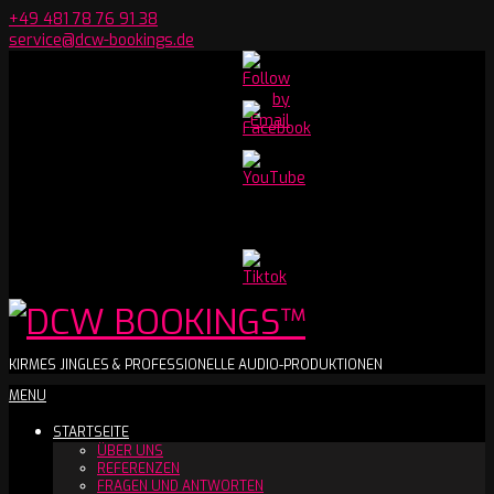
Skip
+49 481 78 76 91 38
to
service@dcw-bookings.de
content
Set
Youtube
Channel
ID
DCW
KIRMES JINGLES & PROFESSIONELLE AUDIO-PRODUKTIONEN
Secondary
MENU
BOOKINGS™
Navigation
STARTSEITE
Menu
ÜBER UNS
REFERENZEN
FRAGEN UND ANTWORTEN