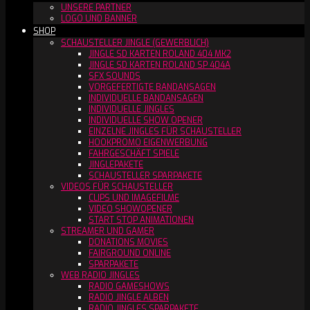
UNSERE PARTNER
LOGO UND BANNER
SHOP
SCHAUSTELLER JINGLE (GEWERBLICH)
JINGLE SD KARTEN ROLAND 404 MK2
JINGLE SD KARTEN ROLAND SP 404A
SFX SOUNDS
VORGEFERTIGTE BANDANSAGEN
INDIVIDUELLE BANDANSAGEN
INDIVIDUELLE JINGLES
INDIVIDUELLE SHOW OPENER
EINZELNE JINGLES FÜR SCHAUSTELLER
HOOKPROMO EIGENWERBUNG
FAHRGESCHÄFT SPIELE
JINGLEPAKETE
SCHAUSTELLER SPARPAKETE
VIDEOS FÜR SCHAUSTELLER
CLIPS UND IMAGEFILME
VIDEO SHOWOPENER
START STOP ANIMATIONEN
STREAMER UND GAMER
DONATIONS MOVIES
FAIRGROUND ONLINE
SPARPAKETE
WEB RADIO JINGLES
RADIO GAMESHOWS
RADIO JINGLE ALBEN
RADIO JINGLES SPARPAKETE