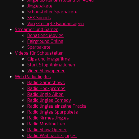
Jingle SD Karten Roland SP 404a
Jinglepakete
Schausteller Sparpakete
SFX Sounds
Vorgefertigte Bandansagen
Streamer und Gamer
Donations Movies
Fairground Online
Sparpakete
Videos für Schausteller
Clips und Imagefilme
Start Stop Animationen
Video Showopener
Web Radio Jingles
Radio Gameshows
Radio Hookpromos
Radio Jingle Alben
Radio Jingles Comedy
Radio Jingles einzelne Tracks
Radio Jingles Sparpakete
Radio Kirmes Jingles
Radio Musikbetten
Radio Show Opener
Radio Weihnachtsjingles