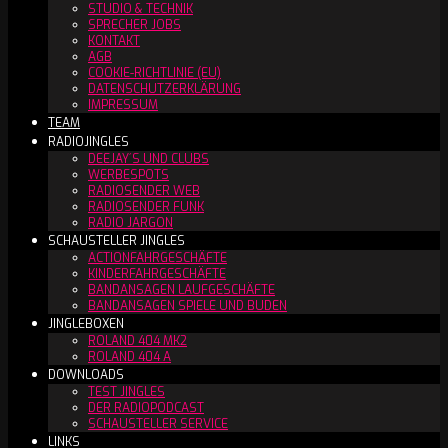
STUDIO & TECHNIK
SPRECHER JOBS
KONTAKT
AGB
COOKIE-RICHTLINIE (EU)
DATENSCHUTZERKLÄRUNG
IMPRESSUM
TEAM
RADIOJINGLES
DEEJAY´S UND CLUBS
WERBESPOTS
RADIOSENDER WEB
RADIOSENDER FUNK
RADIO JARGON
SCHAUSTELLER JINGLES
ACTIONFAHRGESCHÄFTE
KINDERFAHRGESCHÄFTE
BANDANSAGEN LAUFGESCHÄFTE
BANDANSAGEN SPIELE UND BUDEN
JINGLEBOXEN
ROLAND 404 MK2
ROLAND 404 A
DOWNLOADS
TEST JINGLES
DER RADIOPODCAST
SCHAUSTELLER SERVICE
LINKS