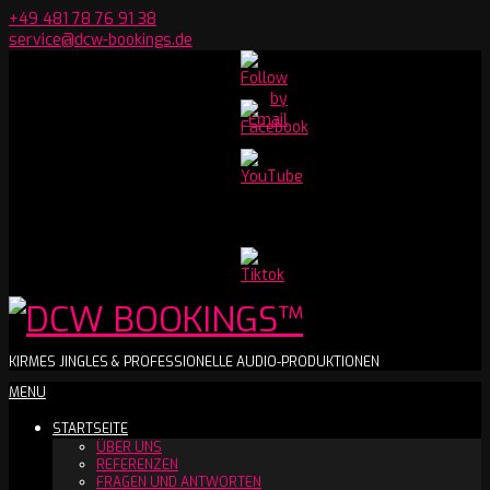
Skip
+49 481 78 76 91 38
to
service@dcw-bookings.de
content
Set
Youtube
Channel
ID
DCW
KIRMES JINGLES & PROFESSIONELLE AUDIO-PRODUKTIONEN
Secondary
MENU
BOOKINGS™
Navigation
STARTSEITE
Menu
ÜBER UNS
REFERENZEN
FRAGEN UND ANTWORTEN