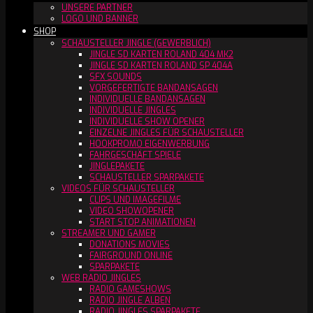
UNSERE PARTNER
LOGO UND BANNER
SHOP
SCHAUSTELLER JINGLE (GEWERBLICH)
JINGLE SD KARTEN ROLAND 404 MK2
JINGLE SD KARTEN ROLAND SP 404A
SFX SOUNDS
VORGEFERTIGTE BANDANSAGEN
INDIVIDUELLE BANDANSAGEN
INDIVIDUELLE JINGLES
INDIVIDUELLE SHOW OPENER
EINZELNE JINGLES FÜR SCHAUSTELLER
HOOKPROMO EIGENWERBUNG
FAHRGESCHÄFT SPIELE
JINGLEPAKETE
SCHAUSTELLER SPARPAKETE
VIDEOS FÜR SCHAUSTELLER
CLIPS UND IMAGEFILME
VIDEO SHOWOPENER
START STOP ANIMATIONEN
STREAMER UND GAMER
DONATIONS MOVIES
FAIRGROUND ONLINE
SPARPAKETE
WEB RADIO JINGLES
RADIO GAMESHOWS
RADIO JINGLE ALBEN
RADIO JINGLES SPARPAKETE