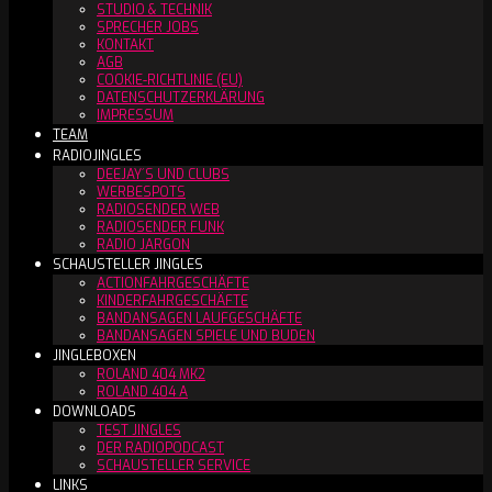
STUDIO & TECHNIK
SPRECHER JOBS
KONTAKT
AGB
COOKIE-RICHTLINIE (EU)
DATENSCHUTZERKLÄRUNG
IMPRESSUM
TEAM
RADIOJINGLES
DEEJAY´S UND CLUBS
WERBESPOTS
RADIOSENDER WEB
RADIOSENDER FUNK
RADIO JARGON
SCHAUSTELLER JINGLES
ACTIONFAHRGESCHÄFTE
KINDERFAHRGESCHÄFTE
BANDANSAGEN LAUFGESCHÄFTE
BANDANSAGEN SPIELE UND BUDEN
JINGLEBOXEN
ROLAND 404 MK2
ROLAND 404 A
DOWNLOADS
TEST JINGLES
DER RADIOPODCAST
SCHAUSTELLER SERVICE
LINKS