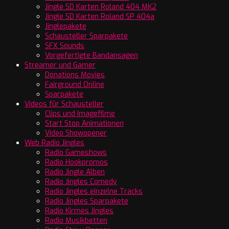
Jingle SD Karten Roland 404 MK2
Jingle SD Karten Roland SP 404a
Jinglepakete
Schausteller Sparpakete
SFX Sounds
Vorgefertigte Bandansagen
Streamer und Gamer
Donations Movies
Fairground Online
Sparpakete
Videos für Schausteller
Clips und Imagefilme
Start Stop Animationen
Video Showopener
Web Radio Jingles
Radio Gameshows
Radio Hookpromos
Radio Jingle Alben
Radio Jingles Comedy
Radio Jingles einzelne Tracks
Radio Jingles Sparpakete
Radio Kirmes Jingles
Radio Musikbetten