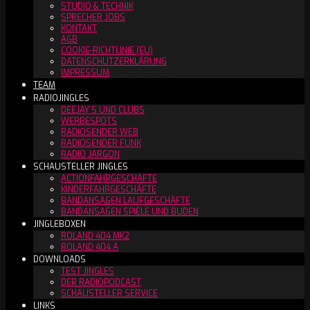
STUDIO & TECHNIK
SPRECHER JOBS
KONTAKT
AGB
COOKIE-RICHTLINIE (EU)
DATENSCHUTZERKLÄRUNG
IMPRESSUM
TEAM
RADIOJINGLES
DEEJAY´S UND CLUBS
WERBESPOTS
RADIOSENDER WEB
RADIOSENDER FUNK
RADIO JARGON
SCHAUSTELLER JINGLES
ACTIONFAHRGESCHÄFTE
KINDERFAHRGESCHÄFTE
BANDANSAGEN LAUFGESCHÄFTE
BANDANSAGEN SPIELE UND BUDEN
JINGLEBOXEN
ROLAND 404 MK2
ROLAND 404 A
DOWNLOADS
TEST JINGLES
DER RADIOPODCAST
SCHAUSTELLER SERVICE
LINKS