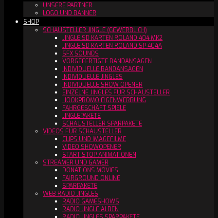
UNSERE PARTNER
LOGO UND BANNER
SHOP
SCHAUSTELLER JINGLE (GEWERBLICH)
JINGLE SD KARTEN ROLAND 404 MK2
JINGLE SD KARTEN ROLAND SP 404A
SFX SOUNDS
VORGEFERTIGTE BANDANSAGEN
INDIVIDUELLE BANDANSAGEN
INDIVIDUELLE JINGLES
INDIVIDUELLE SHOW OPENER
EINZELNE JINGLES FÜR SCHAUSTELLER
HOOKPROMO EIGENWERBUNG
FAHRGESCHÄFT SPIELE
JINGLEPAKETE
SCHAUSTELLER SPARPAKETE
VIDEOS FÜR SCHAUSTELLER
CLIPS UND IMAGEFILME
VIDEO SHOWOPENER
START STOP ANIMATIONEN
STREAMER UND GAMER
DONATIONS MOVIES
FAIRGROUND ONLINE
SPARPAKETE
WEB RADIO JINGLES
RADIO GAMESHOWS
RADIO JINGLE ALBEN
RADIO JINGLES SPARPAKETE