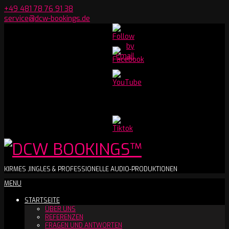
Skip
+49 481 78 76 91 38
to
service@dcw-bookings.de
content
Set
Youtube
Channel
ID
DCW
KIRMES JINGLES & PROFESSIONELLE AUDIO-PRODUKTIONEN
Secondary
MENU
BOOKINGS™
Navigation
STARTSEITE
Menu
ÜBER UNS
REFERENZEN
FRAGEN UND ANTWORTEN