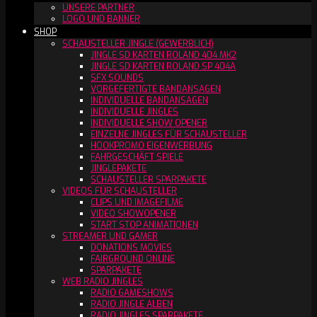
UNSERE PARTNER
LOGO UND BANNER
SHOP
SCHAUSTELLER JINGLE (GEWERBLICH)
JINGLE SD KARTEN ROLAND 404 MK2
JINGLE SD KARTEN ROLAND SP 404A
SFX SOUNDS
VORGEFERTIGTE BANDANSAGEN
INDIVIDUELLE BANDANSAGEN
INDIVIDUELLE JINGLES
INDIVIDUELLE SHOW OPENER
EINZELNE JINGLES FÜR SCHAUSTELLER
HOOKPROMO EIGENWERBUNG
FAHRGESCHÄFT SPIELE
JINGLEPAKETE
SCHAUSTELLER SPARPAKETE
VIDEOS FÜR SCHAUSTELLER
CLIPS UND IMAGEFILME
VIDEO SHOWOPENER
START STOP ANIMATIONEN
STREAMER UND GAMER
DONATIONS MOVIES
FAIRGROUND ONLINE
SPARPAKETE
WEB RADIO JINGLES
RADIO GAMESHOWS
RADIO JINGLE ALBEN
RADIO JINGLES SPARPAKETE