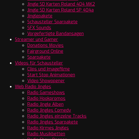
Jingle SD Karten Roland 404 MK2
Jingle SD Karten Roland SP 404a
Jinglepakete
Schausteller Sparpakete
SFX Sounds
Vorgefertigte Bandansagen
Streamer und Gamer
Donations Movies
Fairground Online
Sparpakete
Videos für Schausteller
Clips und Imagefilme
Start Stop Animationen
Video Showopener
Web Radio Jingles
Radio Gameshows
Radio Hookpromos
Radio Jingle Alben
Radio Jingles Comedy
Radio Jingles einzelne Tracks
Radio Jingles Sparpakete
Radio Kirmes Jingles
Radio Musikbetten