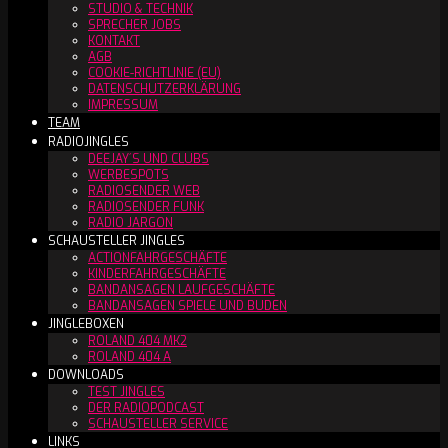
STUDIO & TECHNIK
SPRECHER JOBS
KONTAKT
AGB
COOKIE-RICHTLINIE (EU)
DATENSCHUTZERKLÄRUNG
IMPRESSUM
TEAM
RADIOJINGLES
DEEJAY´S UND CLUBS
WERBESPOTS
RADIOSENDER WEB
RADIOSENDER FUNK
RADIO JARGON
SCHAUSTELLER JINGLES
ACTIONFAHRGESCHÄFTE
KINDERFAHRGESCHÄFTE
BANDANSAGEN LAUFGESCHÄFTE
BANDANSAGEN SPIELE UND BUDEN
JINGLEBOXEN
ROLAND 404 MK2
ROLAND 404 A
DOWNLOADS
TEST JINGLES
DER RADIOPODCAST
SCHAUSTELLER SERVICE
LINKS