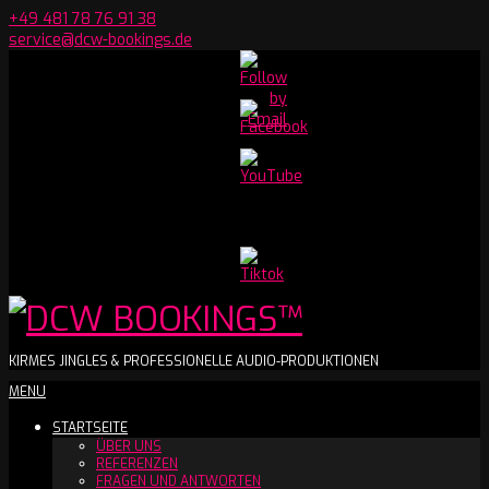
Skip
+49 481 78 76 91 38
to
service@dcw-bookings.de
content
Set
Youtube
Channel
ID
DCW
KIRMES JINGLES & PROFESSIONELLE AUDIO-PRODUKTIONEN
Secondary
MENU
BOOKINGS™
Navigation
STARTSEITE
Menu
ÜBER UNS
REFERENZEN
FRAGEN UND ANTWORTEN