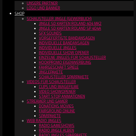
UNSERE PARTNER
LOGO UND BANNER
SHOP
SCHAUSTELLER JINGLE (GEWERBLICH)
JINGLE SD KARTEN ROLAND 404 MK2
JINGLE SD KARTEN ROLAND SP 404A
SFX SOUNDS
VORGEFERTIGTE BANDANSAGEN
INDIVIDUELLE BANDANSAGEN
INDIVIDUELLE JINGLES
INDIVIDUELLE SHOW OPENER
EINZELNE JINGLES FÜR SCHAUSTELLER
HOOKPROMO EIGENWERBUNG
FAHRGESCHÄFT SPIELE
JINGLEPAKETE
SCHAUSTELLER SPARPAKETE
VIDEOS FÜR SCHAUSTELLER
CLIPS UND IMAGEFILME
VIDEO SHOWOPENER
START STOP ANIMATIONEN
STREAMER UND GAMER
DONATIONS MOVIES
FAIRGROUND ONLINE
SPARPAKETE
WEB RADIO JINGLES
RADIO GAMESHOWS
RADIO JINGLE ALBEN
RADIO JINGLES SPARPAKETE