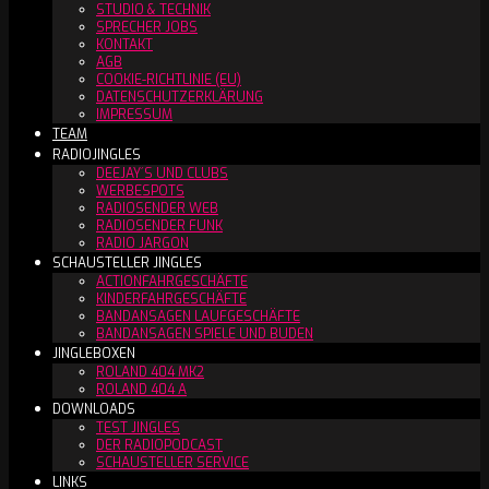
STUDIO & TECHNIK
SPRECHER JOBS
KONTAKT
AGB
COOKIE-RICHTLINIE (EU)
DATENSCHUTZERKLÄRUNG
IMPRESSUM
TEAM
RADIOJINGLES
DEEJAY´S UND CLUBS
WERBESPOTS
RADIOSENDER WEB
RADIOSENDER FUNK
RADIO JARGON
SCHAUSTELLER JINGLES
ACTIONFAHRGESCHÄFTE
KINDERFAHRGESCHÄFTE
BANDANSAGEN LAUFGESCHÄFTE
BANDANSAGEN SPIELE UND BUDEN
JINGLEBOXEN
ROLAND 404 MK2
ROLAND 404 A
DOWNLOADS
TEST JINGLES
DER RADIOPODCAST
SCHAUSTELLER SERVICE
LINKS