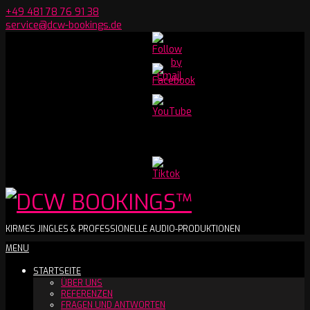
Skip
+49 481 78 76 91 38
to
service@dcw-bookings.de
content
Set
Youtube
Channel
ID
DCW
KIRMES JINGLES & PROFESSIONELLE AUDIO-PRODUKTIONEN
Secondary
MENU
BOOKINGS™
Navigation
STARTSEITE
Menu
ÜBER UNS
REFERENZEN
FRAGEN UND ANTWORTEN