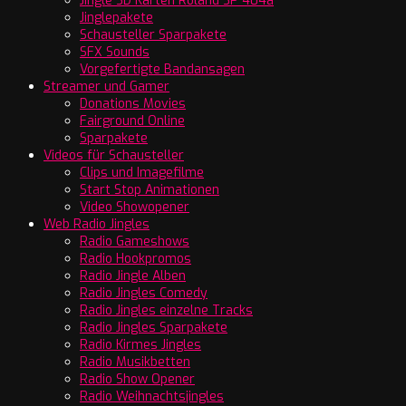
Jingle SD Karten Roland SP 404a
Jinglepakete
Schausteller Sparpakete
SFX Sounds
Vorgefertigte Bandansagen
Streamer und Gamer
Donations Movies
Fairground Online
Sparpakete
Videos für Schausteller
Clips und Imagefilme
Start Stop Animationen
Video Showopener
Web Radio Jingles
Radio Gameshows
Radio Hookpromos
Radio Jingle Alben
Radio Jingles Comedy
Radio Jingles einzelne Tracks
Radio Jingles Sparpakete
Radio Kirmes Jingles
Radio Musikbetten
Radio Show Opener
Radio Weihnachtsjingles