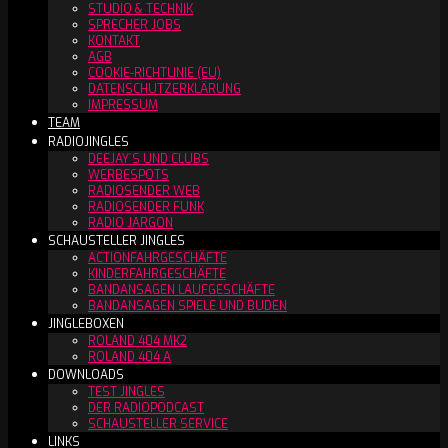
STUDIO & TECHNIK
SPRECHER JOBS
KONTAKT
AGB
COOKIE-RICHTLINIE (EU)
DATENSCHUTZERKLÄRUNG
IMPRESSUM
TEAM
RADIOJINGLES
DEEJAY´S UND CLUBS
WERBESPOTS
RADIOSENDER WEB
RADIOSENDER FUNK
RADIO JARGON
SCHAUSTELLER JINGLES
ACTIONFAHRGESCHÄFTE
KINDERFAHRGESCHÄFTE
BANDANSAGEN LAUFGESCHÄFTE
BANDANSAGEN SPIELE UND BUDEN
JINGLEBOXEN
ROLAND 404 MK2
ROLAND 404 A
DOWNLOADS
TEST JINGLES
DER RADIOPODCAST
SCHAUSTELLER SERVICE
LINKS