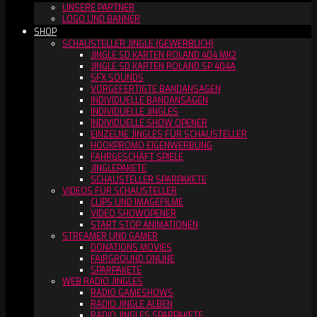
UNSERE PARTNER
LOGO UND BANNER
SHOP
SCHAUSTELLER JINGLE (GEWERBLICH)
JINGLE SD KARTEN ROLAND 404 MK2
JINGLE SD KARTEN ROLAND SP 404A
SFX SOUNDS
VORGEFERTIGTE BANDANSAGEN
INDIVIDUELLE BANDANSAGEN
INDIVIDUELLE JINGLES
INDIVIDUELLE SHOW OPENER
EINZELNE JINGLES FÜR SCHAUSTELLER
HOOKPROMO EIGENWERBUNG
FAHRGESCHÄFT SPIELE
JINGLEPAKETE
SCHAUSTELLER SPARPAKETE
VIDEOS FÜR SCHAUSTELLER
CLIPS UND IMAGEFILME
VIDEO SHOWOPENER
START STOP ANIMATIONEN
STREAMER UND GAMER
DONATIONS MOVIES
FAIRGROUND ONLINE
SPARPAKETE
WEB RADIO JINGLES
RADIO GAMESHOWS
RADIO JINGLE ALBEN
RADIO JINGLES SPARPAKETE