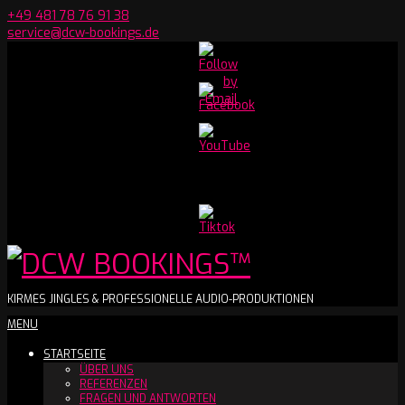
Skip
+49 481 78 76 91 38
to
service@dcw-bookings.de
content
Set
Youtube
Channel
ID
DCW
KIRMES JINGLES & PROFESSIONELLE AUDIO-PRODUKTIONEN
Secondary
MENU
BOOKINGS™
Navigation
STARTSEITE
Menu
ÜBER UNS
REFERENZEN
FRAGEN UND ANTWORTEN