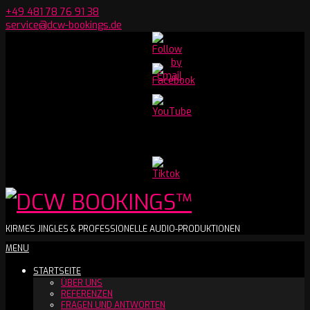
Skip
+49 481 78 76 91 38
to
service@dcw-bookings.de
content
Set
Youtube
Channel
ID
DCW
KIRMES JINGLES & PROFESSIONELLE AUDIO-PRODUKTIONEN
Secondary
MENU
BOOKINGS™
Navigation
STARTSEITE
Menu
ÜBER UNS
REFERENZEN
FRAGEN UND ANTWORTEN