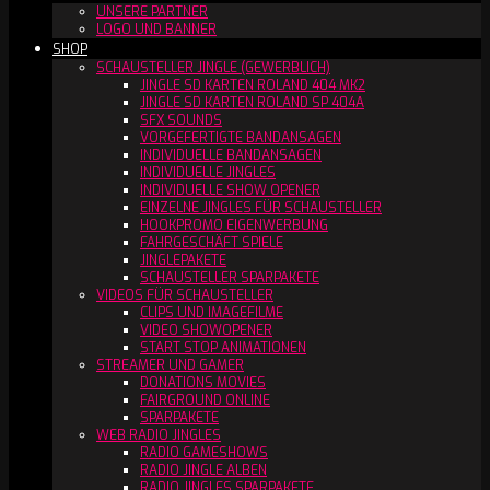
UNSERE PARTNER
LOGO UND BANNER
SHOP
SCHAUSTELLER JINGLE (GEWERBLICH)
JINGLE SD KARTEN ROLAND 404 MK2
JINGLE SD KARTEN ROLAND SP 404A
SFX SOUNDS
VORGEFERTIGTE BANDANSAGEN
INDIVIDUELLE BANDANSAGEN
INDIVIDUELLE JINGLES
INDIVIDUELLE SHOW OPENER
EINZELNE JINGLES FÜR SCHAUSTELLER
HOOKPROMO EIGENWERBUNG
FAHRGESCHÄFT SPIELE
JINGLEPAKETE
SCHAUSTELLER SPARPAKETE
VIDEOS FÜR SCHAUSTELLER
CLIPS UND IMAGEFILME
VIDEO SHOWOPENER
START STOP ANIMATIONEN
STREAMER UND GAMER
DONATIONS MOVIES
FAIRGROUND ONLINE
SPARPAKETE
WEB RADIO JINGLES
RADIO GAMESHOWS
RADIO JINGLE ALBEN
RADIO JINGLES SPARPAKETE