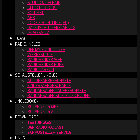
STUDIO & TECHNIK
SPRECHER JOBS
KONTAKT
AGB
COOKIE-RICHTLINIE (EU)
DATENSCHUTZERKLÄRUNG
IMPRESSUM
TEAM
RADIOJINGLES
DEEJAY´S UND CLUBS
WERBESPOTS
RADIOSENDER WEB
RADIOSENDER FUNK
RADIO JARGON
SCHAUSTELLER JINGLES
ACTIONFAHRGESCHÄFTE
KINDERFAHRGESCHÄFTE
BANDANSAGEN LAUFGESCHÄFTE
BANDANSAGEN SPIELE UND BUDEN
JINGLEBOXEN
ROLAND 404 MK2
ROLAND 404 A
DOWNLOADS
TEST JINGLES
DER RADIOPODCAST
SCHAUSTELLER SERVICE
LINKS