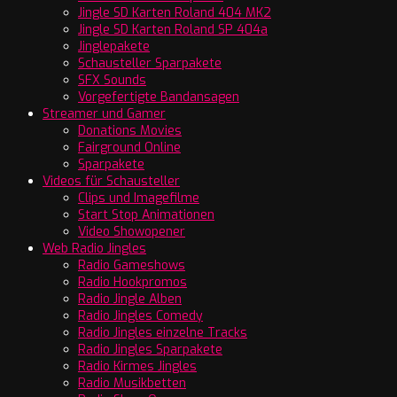
Jingle SD Karten Roland 404 MK2
Jingle SD Karten Roland SP 404a
Jinglepakete
Schausteller Sparpakete
SFX Sounds
Vorgefertigte Bandansagen
Streamer und Gamer
Donations Movies
Fairground Online
Sparpakete
Videos für Schausteller
Clips und Imagefilme
Start Stop Animationen
Video Showopener
Web Radio Jingles
Radio Gameshows
Radio Hookpromos
Radio Jingle Alben
Radio Jingles Comedy
Radio Jingles einzelne Tracks
Radio Jingles Sparpakete
Radio Kirmes Jingles
Radio Musikbetten