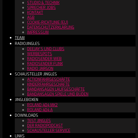
STUDIO & TECHNIK
SPRECHER JOBS
KONTAKT
AGB
COOKIE-RICHTLINIE (EU)
DATENSCHUTZERKLÄRUNG
IMPRESSUM
TEAM
RADIOJINGLES
DEEJAY´S UND CLUBS
WERBESPOTS
RADIOSENDER WEB
RADIOSENDER FUNK
RADIO JARGON
SCHAUSTELLER JINGLES
ACTIONFAHRGESCHÄFTE
KINDERFAHRGESCHÄFTE
BANDANSAGEN LAUFGESCHÄFTE
BANDANSAGEN SPIELE UND BUDEN
JINGLEBOXEN
ROLAND 404 MK2
ROLAND 404 A
DOWNLOADS
TEST JINGLES
DER RADIOPODCAST
SCHAUSTELLER SERVICE
LINKS