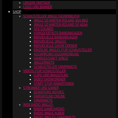
UNSERE PARTNER
LOGO UND BANNER
SHOP
SCHAUSTELLER JINGLE (GEWERBLICH)
JINGLE SD KARTEN ROLAND 404 MK2
JINGLE SD KARTEN ROLAND SP 404A
SFX SOUNDS
VORGEFERTIGTE BANDANSAGEN
INDIVIDUELLE BANDANSAGEN
INDIVIDUELLE JINGLES
INDIVIDUELLE SHOW OPENER
EINZELNE JINGLES FÜR SCHAUSTELLER
HOOKPROMO EIGENWERBUNG
FAHRGESCHÄFT SPIELE
JINGLEPAKETE
SCHAUSTELLER SPARPAKETE
VIDEOS FÜR SCHAUSTELLER
CLIPS UND IMAGEFILME
VIDEO SHOWOPENER
START STOP ANIMATIONEN
STREAMER UND GAMER
DONATIONS MOVIES
FAIRGROUND ONLINE
SPARPAKETE
WEB RADIO JINGLES
RADIO GAMESHOWS
RADIO JINGLE ALBEN
RADIO JINGLES SPARPAKETE