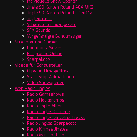
Individuelle Show Opener
Jingle SD Karten Roland 404 MK2
Jingle SD Karten Roland SP 404a
Jinglepakete
Schausteller Sparpakete
SFX Sounds
Vorgefertigte Bandansagen
Streamer und Gamer
Donations Movies
Fairground Online
Sparpakete
Videos für Schausteller
Clips und Imagefilme
Start Stop Animationen
Video Showopener
Web Radio Jingles
Radio Gameshows
Radio Hookpromos
Radio Jingle Alben
Radio Jingles Comedy
Radio Jingles einzelne Tracks
Radio Jingles Sparpakete
Radio Kirmes Jingles
Radio Musikbetten