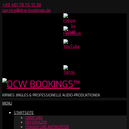
Skip
+49 481 78 76 91 38
to
service@dcw-bookings.de
content
Set
Youtube
Channel
ID
DCW
KIRMES JINGLES & PROFESSIONELLE AUDIO-PRODUKTIONEN
Secondary
MENU
BOOKINGS™
Navigation
STARTSEITE
Menu
ÜBER UNS
REFERENZEN
FRAGEN UND ANTWORTEN