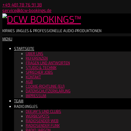
Skip
+49 481 78 76 91 38
to
service@dcw-bookings.de
content
DCW
KIRMES JINGLES & PROFESSIONELLE AUDIO-PRODUKTIONEN
Secondary
MENU
BOOKINGS™
Navigation
STARTSEITE
Menu
ÜBER UNS
REFERENZEN
FRAGEN UND ANTWORTEN
STUDIO & TECHNIK
SPRECHER JOBS
KONTAKT
AGB
COOKIE-RICHTLINIE (EU)
DATENSCHUTZERKLÄRUNG
IMPRESSUM
TEAM
RADIOJINGLES
DEEJAY´S UND CLUBS
WERBESPOTS
RADIOSENDER WEB
RADIOSENDER FUNK
RADIO JARGON