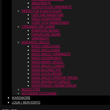
JINGLEPAKETE
SCHAUSTELLER SPARPAKETE
VIDEOS FÜR SCHAUSTELLER
CLIPS UND IMAGEFILME
VIDEO SHOWOPENER
START STOP ANIMATIONEN
STREAMER UND GAMER
DONATIONS MOVIES
FAIRGROUND ONLINE
SPARPAKETE
WEB RADIO JINGLES
RADIO GAMESHOWS
RADIO JINGLE ALBEN
RADIO JINGLES SPARPAKETE
RADIO HOOKPROMOS
RADIO KIRMES JINGLES
RADIO JINGLES COMEDY
RADIO MUSIKBETTEN
RADIO SHOW OPENER
RADIO JINGLES EINZELNE TRACKS
RADIO WEIHNACHTSJINGLES
RADIOTRAILER / WERBETRAILER
MUSICSTORE
GESCHENKE GUTSCHEINE
WARENKORB
LOGIN / MEIN KONTO