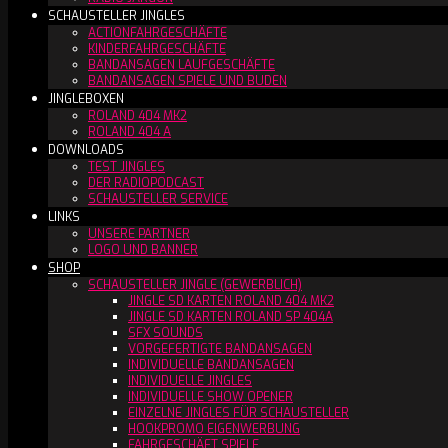
SCHAUSTELLER JINGLES
ACTIONFAHRGESCHÄFTE
KINDERFAHRGESCHÄFTE
BANDANSAGEN LAUFGESCHÄFTE
BANDANSAGEN SPIELE UND BUDEN
JINGLEBOXEN
ROLAND 404 MK2
ROLAND 404 A
DOWNLOADS
TEST JINGLES
DER RADIOPODCAST
SCHAUSTELLER SERVICE
LINKS
UNSERE PARTNER
LOGO UND BANNER
SHOP
SCHAUSTELLER JINGLE (GEWERBLICH)
JINGLE SD KARTEN ROLAND 404 MK2
JINGLE SD KARTEN ROLAND SP 404A
SFX SOUNDS
VORGEFERTIGTE BANDANSAGEN
INDIVIDUELLE BANDANSAGEN
INDIVIDUELLE JINGLES
INDIVIDUELLE SHOW OPENER
EINZELNE JINGLES FÜR SCHAUSTELLER
HOOKPROMO EIGENWERBUNG
FAHRGESCHÄFT SPIELE