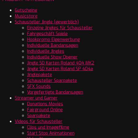
Gutscheine
Musicstore
Schausteller Jingle (gewerblich)
Einzelne Jingles für Schausteller
Fahrgeschäft Spiele
Hookpromo Eigenwerbung
Individuelle Bandansagen
Individuelle Jingles
Individuelle Show Opener
Jingle SD Karten Roland 404 MK2
Jingle SD Karten Roland SP 404a
Jinglepakete
Schausteller Sparpakete
SFX Sounds
Vorgefertigte Bandansagen
Streamer und Gamer
Donations Movies
Fairground Online
Sparpakete
Videos für Schausteller
Clips und Imagefilme
Start Stop Animationen