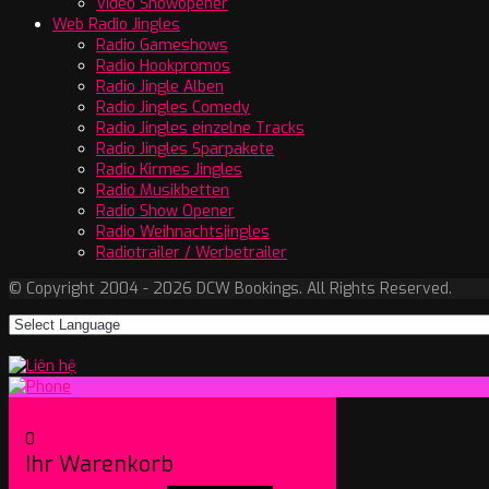
Video Showopener
Web Radio Jingles
Radio Gameshows
Radio Hookpromos
Radio Jingle Alben
Radio Jingles Comedy
Radio Jingles einzelne Tracks
Radio Jingles Sparpakete
Radio Kirmes Jingles
Radio Musikbetten
Radio Show Opener
Radio Weihnachtsjingles
Radiotrailer / Werbetrailer
© Copyright 2004 - 2026 DCW Bookings. All Rights Reserved.
0
Ihr Warenkorb