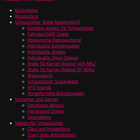
Gutscheine
Musicstore
Schausteller Jingle (gewerblich)
Einzelne Jingles für Schausteller
Fahrgeschäft Spiele
Hookpromo Eigenwerbung
Individuelle Bandansagen
Individuelle Jingles
Individuelle Show Opener
Jingle SD Karten Roland 404 MK2
Jingle SD Karten Roland SP 404a
Jinglepakete
Schausteller Sparpakete
SFX Sounds
Vorgefertigte Bandansagen
Streamer und Gamer
Donations Movies
Fairground Online
Sparpakete
Videos für Schausteller
Clips und Imagefilme
Start Stop Animationen