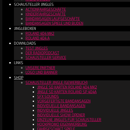
SCHAUSTELLER JINGLES
ACTIONFAHRGESCHÄFTE
KINDERFAHRGESCHÄFTE
BANDANSAGEN LAUFGESCHÄFTE
BANDANSAGEN SPIELE UND BUDEN
JINGLEBOXEN
ROLAND 404 MK2
ROLAND 404 A
DOWNLOADS
TEST JINGLES
DER RADIOPODCAST
SCHAUSTELLER SERVICE
LINKS
UNSERE PARTNER
LOGO UND BANNER
SHOP
SCHAUSTELLER JINGLE (GEWERBLICH)
JINGLE SD KARTEN ROLAND 404 MK2
JINGLE SD KARTEN ROLAND SP 404A
SFX SOUNDS
VORGEFERTIGTE BANDANSAGEN
INDIVIDUELLE BANDANSAGEN
INDIVIDUELLE JINGLES
INDIVIDUELLE SHOW OPENER
EINZELNE JINGLES FÜR SCHAUSTELLER
HOOKPROMO EIGENWERBUNG
FAHRGESCHÄFT SPIELE