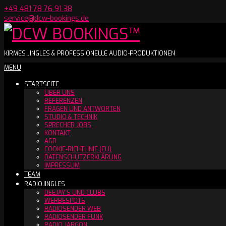
Skip
+49 481 78 76 91 38
to
service@dcw-bookings.de
content
DCW
KIRMES JINGLES & PROFESSIONELLE AUDIO-PRODUKTIONEN
Secondary
MENU
BOOKINGS™
Navigation
STARTSEITE
Menu
ÜBER UNS
REFERENZEN
FRAGEN UND ANTWORTEN
STUDIO & TECHNIK
SPRECHER JOBS
KONTAKT
AGB
COOKIE-RICHTLINIE (EU)
DATENSCHUTZERKLÄRUNG
IMPRESSUM
TEAM
RADIOJINGLES
DEEJAY´S UND CLUBS
WERBESPOTS
RADIOSENDER WEB
RADIOSENDER FUNK
RADIO JARGON