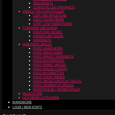
JINGLEPAKETE
SCHAUSTELLER SPARPAKETE
VIDEOS FÜR SCHAUSTELLER
CLIPS UND IMAGEFILME
VIDEO SHOWOPENER
START STOP ANIMATIONEN
STREAMER UND GAMER
DONATIONS MOVIES
FAIRGROUND ONLINE
SPARPAKETE
WEB RADIO JINGLES
RADIO GAMESHOWS
RADIO JINGLE ALBEN
RADIO JINGLES SPARPAKETE
RADIO HOOKPROMOS
RADIO KIRMES JINGLES
RADIO JINGLES COMEDY
RADIO MUSIKBETTEN
RADIO SHOW OPENER
RADIO JINGLES EINZELNE TRACKS
RADIO WEIHNACHTSJINGLES
RADIOTRAILER / WERBETRAILER
MUSICSTORE
GESCHENKE GUTSCHEINE
WARENKORB
LOGIN / MEIN KONTO