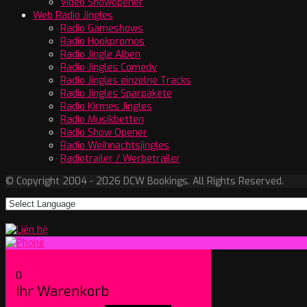
Video Showopener
Web Radio Jingles
Radio Gameshows
Radio Hookpromos
Radio Jingle Alben
Radio Jingles Comedy
Radio Jingles einzelne Tracks
Radio Jingles Sparpakete
Radio Kirmes Jingles
Radio Musikbetten
Radio Show Opener
Radio Weihnachtsjingles
Radiotrailer / Werbetrailer
© Copyright 2004 - 2026 DCW Bookings. All Rights Reserved.
0
Ihr Warenkorb