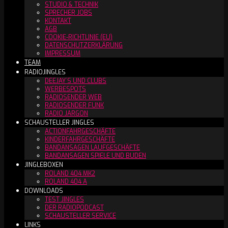
STUDIO & TECHNIK
SPRECHER JOBS
KONTAKT
AGB
COOKIE-RICHTLINIE (EU)
DATENSCHUTZERKLÄRUNG
IMPRESSUM
TEAM
RADIOJINGLES
DEEJAY´S UND CLUBS
WERBESPOTS
RADIOSENDER WEB
RADIOSENDER FUNK
RADIO JARGON
SCHAUSTELLER JINGLES
ACTIONFAHRGESCHÄFTE
KINDERFAHRGESCHÄFTE
BANDANSAGEN LAUFGESCHÄFTE
BANDANSAGEN SPIELE UND BUDEN
JINGLEBOXEN
ROLAND 404 MK2
ROLAND 404 A
DOWNLOADS
TEST JINGLES
DER RADIOPODCAST
SCHAUSTELLER SERVICE
LINKS