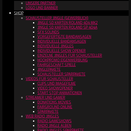
UNSERE PARTNER
LOGO UND BANNER
SHOP
SCHAUSTELLER JINGLE (GEWERBLICH)
JINGLE SD KARTEN ROLAND 404 MK2
JINGLE SD KARTEN ROLAND SP 404A
SFX SOUNDS
VORGEFERTIGTE BANDANSAGEN
INDIVIDUELLE BANDANSAGEN
INDIVIDUELLE JINGLES
INDIVIDUELLE SHOW OPENER
EINZELNE JINGLES FÜR SCHAUSTELLER
HOOKPROMO EIGENWERBUNG
FAHRGESCHÄFT SPIELE
JINGLEPAKETE
SCHAUSTELLER SPARPAKETE
VIDEOS FÜR SCHAUSTELLER
CLIPS UND IMAGEFILME
VIDEO SHOWOPENER
START STOP ANIMATIONEN
STREAMER UND GAMER
DONATIONS MOVIES
FAIRGROUND ONLINE
SPARPAKETE
WEB RADIO JINGLES
RADIO GAMESHOWS
RADIO JINGLE ALBEN
RADIO JINGLES SPARPAKETE