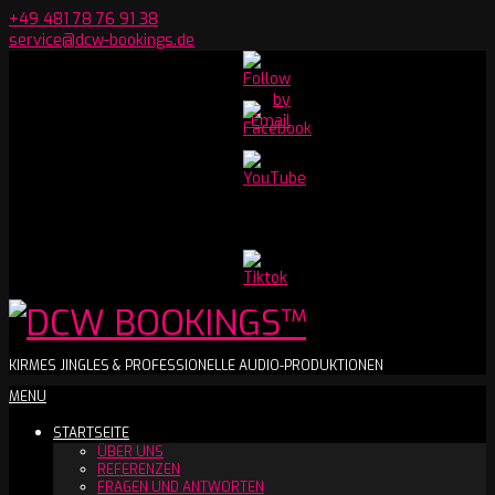
Skip
+49 481 78 76 91 38
to
service@dcw-bookings.de
content
Set
Youtube
Channel
ID
DCW
KIRMES JINGLES & PROFESSIONELLE AUDIO-PRODUKTIONEN
Secondary
MENU
BOOKINGS™
Navigation
STARTSEITE
Menu
ÜBER UNS
REFERENZEN
FRAGEN UND ANTWORTEN