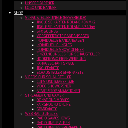
UNSERE PARTNER
LOGO UND BANNER
SHOP
SCHAUSTELLER JINGLE (GEWERBLICH)
JINGLE SD KARTEN ROLAND 404 MK2
JINGLE SD KARTEN ROLAND SP 404A
SFX SOUNDS
VORGEFERTIGTE BANDANSAGEN
INDIVIDUELLE BANDANSAGEN
INDIVIDUELLE JINGLES
INDIVIDUELLE SHOW OPENER
EINZELNE JINGLES FÜR SCHAUSTELLER
HOOKPROMO EIGENWERBUNG
FAHRGESCHÄFT SPIELE
JINGLEPAKETE
SCHAUSTELLER SPARPAKETE
VIDEOS FÜR SCHAUSTELLER
CLIPS UND IMAGEFILME
VIDEO SHOWOPENER
START STOP ANIMATIONEN
STREAMER UND GAMER
DONATIONS MOVIES
FAIRGROUND ONLINE
SPARPAKETE
WEB RADIO JINGLES
RADIO GAMESHOWS
RADIO JINGLE ALBEN
RADIO JINGLES SPARPAKETE