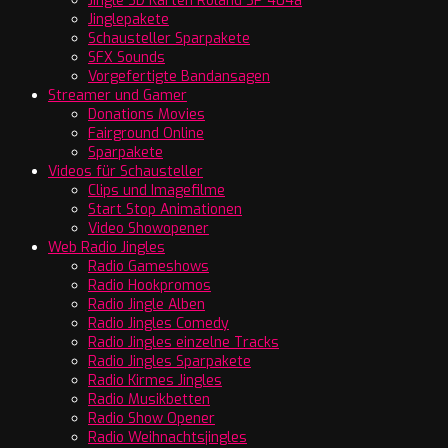
Jingle SD Karten Roland SP 404a
Jinglepakete
Schausteller Sparpakete
SFX Sounds
Vorgefertigte Bandansagen
Streamer und Gamer
Donations Movies
Fairground Online
Sparpakete
Videos für Schausteller
Clips und Imagefilme
Start Stop Animationen
Video Showopener
Web Radio Jingles
Radio Gameshows
Radio Hookpromos
Radio Jingle Alben
Radio Jingles Comedy
Radio Jingles einzelne Tracks
Radio Jingles Sparpakete
Radio Kirmes Jingles
Radio Musikbetten
Radio Show Opener
Radio Weihnachtsjingles