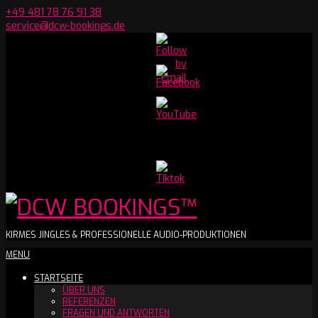
Skip
+49 481 78 76 91 38
to
service@dcw-bookings.de
content
Set
Youtube
Channel
ID
DCW
KIRMES JINGLES & PROFESSIONELLE AUDIO-PRODUKTIONEN
Secondary
MENU
BOOKINGS™
Navigation
STARTSEITE
Menu
ÜBER UNS
REFERENZEN
FRAGEN UND ANTWORTEN