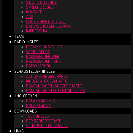
STUDIO & TECHNIK
SPRECHER JOBS
KONTAKT
AGB
COOKIE-RICHTLINIE (EU)
DATENSCHUTZERKLÄRUNG
IMPRESSUM
TEAM
RADIOJINGLES
DEEJAY´S UND CLUBS
WERBESPOTS
RADIOSENDER WEB
RADIOSENDER FUNK
RADIO JARGON
SCHAUSTELLER JINGLES
ACTIONFAHRGESCHÄFTE
KINDERFAHRGESCHÄFTE
BANDANSAGEN LAUFGESCHÄFTE
BANDANSAGEN SPIELE UND BUDEN
JINGLEBOXEN
ROLAND 404 MK2
ROLAND 404 A
DOWNLOADS
TEST JINGLES
DER RADIOPODCAST
SCHAUSTELLER SERVICE
LINKS