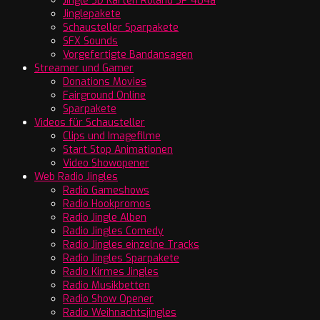
Jingle SD Karten Roland SP 404a
Jinglepakete
Schausteller Sparpakete
SFX Sounds
Vorgefertigte Bandansagen
Streamer und Gamer
Donations Movies
Fairground Online
Sparpakete
Videos für Schausteller
Clips und Imagefilme
Start Stop Animationen
Video Showopener
Web Radio Jingles
Radio Gameshows
Radio Hookpromos
Radio Jingle Alben
Radio Jingles Comedy
Radio Jingles einzelne Tracks
Radio Jingles Sparpakete
Radio Kirmes Jingles
Radio Musikbetten
Radio Show Opener
Radio Weihnachtsjingles