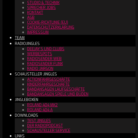
STUDIO & TECHNIK
SPRECHER JOBS
KONTAKT
AGB
COOKIE-RICHTLINIE (EU)
DATENSCHUTZERKLÄRUNG
IMPRESSUM
TEAM
RADIOJINGLES
DEEJAY´S UND CLUBS
WERBESPOTS
RADIOSENDER WEB
RADIOSENDER FUNK
RADIO JARGON
SCHAUSTELLER JINGLES
ACTIONFAHRGESCHÄFTE
KINDERFAHRGESCHÄFTE
BANDANSAGEN LAUFGESCHÄFTE
BANDANSAGEN SPIELE UND BUDEN
JINGLEBOXEN
ROLAND 404 MK2
ROLAND 404 A
DOWNLOADS
TEST JINGLES
DER RADIOPODCAST
SCHAUSTELLER SERVICE
LINKS