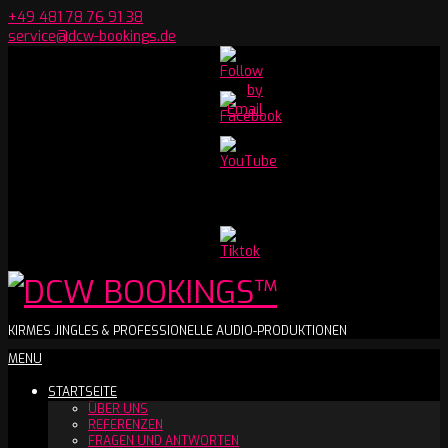
Skip
+49 481 78 76 91 38
to
service@dcw-bookings.de
content
Set
Youtube
Channel
ID
DCW
KIRMES JINGLES & PROFESSIONELLE AUDIO-PRODUKTIONEN
Secondary
MENU
BOOKINGS™
Navigation
STARTSEITE
Menu
ÜBER UNS
REFERENZEN
FRAGEN UND ANTWORTEN