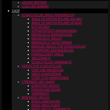
UNSERE PARTNER
LOGO UND BANNER
SHOP
SCHAUSTELLER JINGLE (GEWERBLICH)
JINGLE SD KARTEN ROLAND 404 MK2
JINGLE SD KARTEN ROLAND SP 404A
SFX SOUNDS
VORGEFERTIGTE BANDANSAGEN
INDIVIDUELLE BANDANSAGEN
INDIVIDUELLE JINGLES
INDIVIDUELLE SHOW OPENER
EINZELNE JINGLES FÜR SCHAUSTELLER
HOOKPROMO EIGENWERBUNG
FAHRGESCHÄFT SPIELE
JINGLEPAKETE
SCHAUSTELLER SPARPAKETE
VIDEOS FÜR SCHAUSTELLER
CLIPS UND IMAGEFILME
VIDEO SHOWOPENER
START STOP ANIMATIONEN
STREAMER UND GAMER
DONATIONS MOVIES
FAIRGROUND ONLINE
SPARPAKETE
WEB RADIO JINGLES
RADIO GAMESHOWS
RADIO JINGLE ALBEN
RADIO JINGLES SPARPAKETE