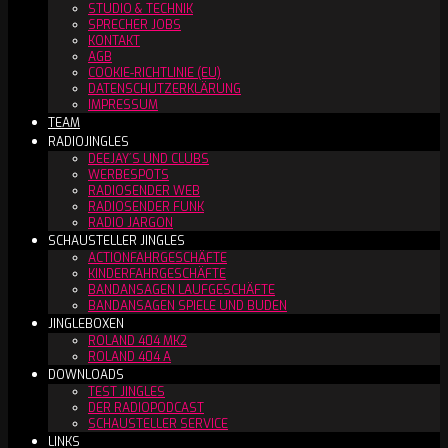
STUDIO & TECHNIK
SPRECHER JOBS
KONTAKT
AGB
COOKIE-RICHTLINIE (EU)
DATENSCHUTZERKLÄRUNG
IMPRESSUM
TEAM
RADIOJINGLES
DEEJAY´S UND CLUBS
WERBESPOTS
RADIOSENDER WEB
RADIOSENDER FUNK
RADIO JARGON
SCHAUSTELLER JINGLES
ACTIONFAHRGESCHÄFTE
KINDERFAHRGESCHÄFTE
BANDANSAGEN LAUFGESCHÄFTE
BANDANSAGEN SPIELE UND BUDEN
JINGLEBOXEN
ROLAND 404 MK2
ROLAND 404 A
DOWNLOADS
TEST JINGLES
DER RADIOPODCAST
SCHAUSTELLER SERVICE
LINKS