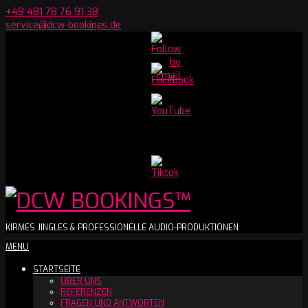
Skip
+49 481 78 76 91 38
to
service@dcw-bookings.de
content
Set
Youtube
Channel
ID
DCW
KIRMES JINGLES & PROFESSIONELLE AUDIO-PRODUKTIONEN
Secondary
MENU
BOOKINGS™
Navigation
STARTSEITE
Menu
ÜBER UNS
REFERENZEN
FRAGEN UND ANTWORTEN