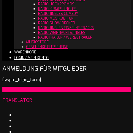
RADIO HOOKPROMOS
RADIO KIRMES JINGLES
RADIO JINGLES COMEDY
RADIO MUSIKBETTEN
RADIO SHOW OPENER
RADIO JINGLES EINZELNE TRACKS
RADIO WEIHNACHTSJINGLES
RADIOTRAILER / WERBETRAILER
MUSICSTORE
GESCHENKE GUTSCHEINE
WARENKORB
LOGIN / MEIN KONTO
ANMELDUNG FÜR MITGLIEDER
[swpm_login_form]
2025-
On:
19. Januar 2025
01-
TRANSLATOR
19