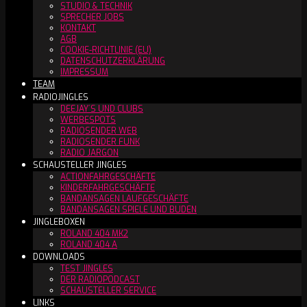
STUDIO & TECHNIK
SPRECHER JOBS
KONTAKT
AGB
COOKIE-RICHTLINIE (EU)
DATENSCHUTZERKLÄRUNG
IMPRESSUM
TEAM
RADIOJINGLES
DEEJAY´S UND CLUBS
WERBESPOTS
RADIOSENDER WEB
RADIOSENDER FUNK
RADIO JARGON
SCHAUSTELLER JINGLES
ACTIONFAHRGESCHÄFTE
KINDERFAHRGESCHÄFTE
BANDANSAGEN LAUFGESCHÄFTE
BANDANSAGEN SPIELE UND BUDEN
JINGLEBOXEN
ROLAND 404 MK2
ROLAND 404 A
DOWNLOADS
TEST JINGLES
DER RADIOPODCAST
SCHAUSTELLER SERVICE
LINKS