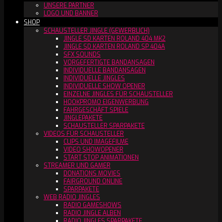
UNSERE PARTNER
LOGO UND BANNER
SHOP
SCHAUSTELLER JINGLE (GEWERBLICH)
JINGLE SD KARTEN ROLAND 404 MK2
JINGLE SD KARTEN ROLAND SP 404A
SFX SOUNDS
VORGEFERTIGTE BANDANSAGEN
INDIVIDUELLE BANDANSAGEN
INDIVIDUELLE JINGLES
INDIVIDUELLE SHOW OPENER
EINZELNE JINGLES FÜR SCHAUSTELLER
HOOKPROMO EIGENWERBUNG
FAHRGESCHÄFT SPIELE
JINGLEPAKETE
SCHAUSTELLER SPARPAKETE
VIDEOS FÜR SCHAUSTELLER
CLIPS UND IMAGEFILME
VIDEO SHOWOPENER
START STOP ANIMATIONEN
STREAMER UND GAMER
DONATIONS MOVIES
FAIRGROUND ONLINE
SPARPAKETE
WEB RADIO JINGLES
RADIO GAMESHOWS
RADIO JINGLE ALBEN
RADIO JINGLES SPARPAKETE