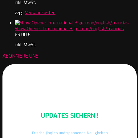
inkl. MwSt.
zzgl.
Versandkosten
Show Opener International 3 german/english/francias
69,00
€
inkl. MwSt.
ABONNIERE UNS
UPDATES SICHERN !
Frische Jingles und spannende Neuigkeiten