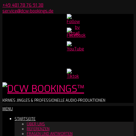
Skip
+49 481 78 76 91 38
to
service@dcw-bookings.de
content
Set
Youtube
Channel
ID
DCW
KIRMES JINGLES & PROFESSIONELLE AUDIO-PRODUKTIONEN
Secondary
MENU
BOOKINGS™
Navigation
STARTSEITE
Menu
ÜBER UNS
REFERENZEN
FRAGEN UND ANTWORTEN