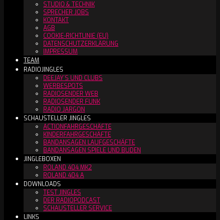
STUDIO & TECHNIK
SPRECHER JOBS
KONTAKT
AGB
COOKIE-RICHTLINIE (EU)
DATENSCHUTZERKLÄRUNG
IMPRESSUM
TEAM
RADIOJINGLES
DEEJAY´S UND CLUBS
WERBESPOTS
RADIOSENDER WEB
RADIOSENDER FUNK
RADIO JARGON
SCHAUSTELLER JINGLES
ACTIONFAHRGESCHÄFTE
KINDERFAHRGESCHÄFTE
BANDANSAGEN LAUFGESCHÄFTE
BANDANSAGEN SPIELE UND BUDEN
JINGLEBOXEN
ROLAND 404 MK2
ROLAND 404 A
DOWNLOADS
TEST JINGLES
DER RADIOPODCAST
SCHAUSTELLER SERVICE
LINKS