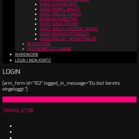
RADIO HOOKPROMOS
RADIO KIRMES JINGLES
RADIO JINGLES COMEDY
RADIO MUSIKBETTEN
RADIO SHOW OPENER
RADIO JINGLES EINZELNE TRACKS
RADIO WEIHNACHTSJINGLES
RADIOTRAILER / WERBETRAILER
MUSICSTORE
GESCHENKE GUTSCHEINE
WARENKORB
LOGIN / MEIN KONTO
LOGIN
[arm_form id=”102″ logged_in_message=”Du bist bereits
eingeloggt.”]
2025-
On:
19. Januar 2025
01-
TRANSLATOR
19